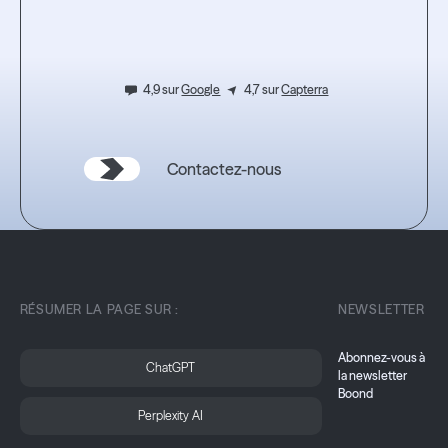
l'expérience.
4,9 sur
Google
4,7 sur
Capterra
Contactez-nous
RÉSUMER LA PAGE SUR :
NEWSLETTER
Abonnez-vous à
ChatGPT
la newsletter
Boond
Perplexity AI