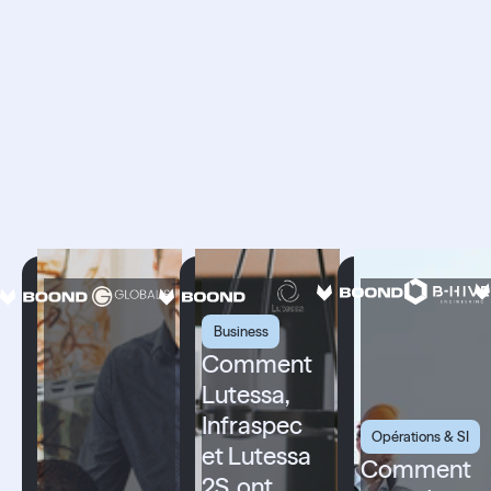
Ils ont fait un
Boond vers le
succès
Business
Comment
Lutessa,
Infraspec
Opérations & SI
et Lutessa
Comment
2S, ont