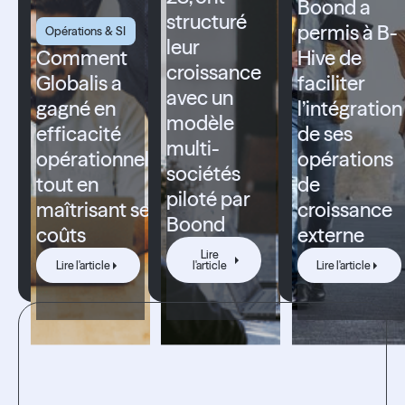
Boond a
structuré
permis à B-
Opérations & SI
leur
Comment
Hive de
croissance
Globalis a
faciliter
avec un
gagné en
l’intégration
modèle
efficacité
de ses
multi-
opérationnelle
opérations
sociétés
tout en
de
piloté par
maîtrisant ses
croissance
Boond
coûts
externe
Lire l'article
Lire l'article
Lire
Lire l'artic
Lire l'article
l'article
Lire l'article
Testez