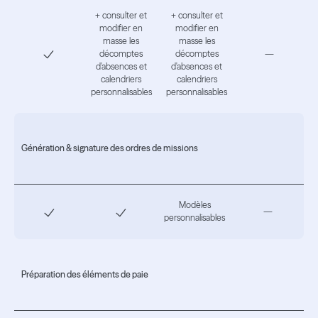
+ consulter et
+ consulter et
modifier en
modifier en
masse les
masse les
décomptes
décomptes
—
d'absences et
d'absences et
calendriers
calendriers
personnalisables
personnalisables
Génération & signature des ordres de missions
Modèles
—
personnalisables
Préparation des éléments de paie