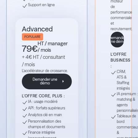
moteur
Support en ligne
de
performance
commerciale
et
Advanced
recrutement.
POPULAIRE
Demander
une démo
Demande
HT / manager
79€
/ mois
L'OFFRE
+ 4€ HT / consultant
BUSINESS
/ mois
:
L'accélérateur de croissance.
CRM,
ATS &
Demander une
Staffing
démo
Demander une démo
intégrés
IA premium :
L'OFFRE CORE, PLUS :
matching &
IA : usage modéré
agents
API : forfaits supérieurs
personnalisé
Analytics clé en main
Tableaux de
Personnalisation des
bord
champs et documents
commerciau
Finance intégrée
&