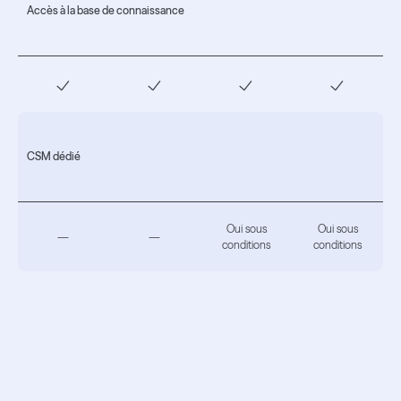
Accès à la base de connaissance
CSM dédié
Oui sous
Oui sous
—
—
conditions
conditions
La vérité sort
de la bouche