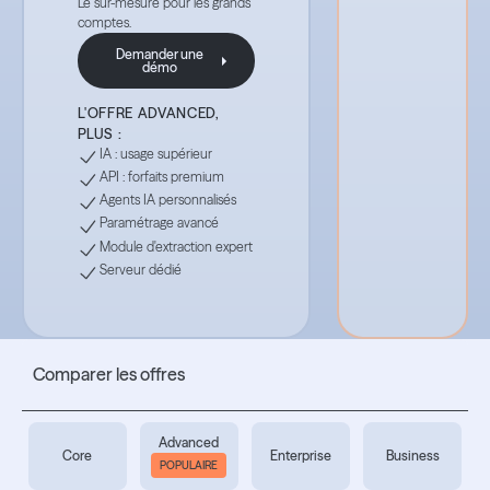
Le sur-mesure pour les grands
comptes.
Demander une
démo
Demander une démo
L'OFFRE ADVANCED,
PLUS :
IA : usage supérieur
API : forfaits premium
Agents IA personnalisés
Paramétrage avancé
Module d'extraction expert
Serveur dédié
Comparer les offres
Advanced
Core
Enterprise
Business
POPULAIRE