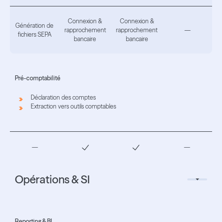
Connexion &
Connexion &
Génération de
rapprochement
rapprochement
—
fichiers SEPA
bancaire
bancaire
Pré-comptabilité
Déclaration des comptes
Extraction vers outils comptables
—
—
Opérations & SI
Reporting & BI