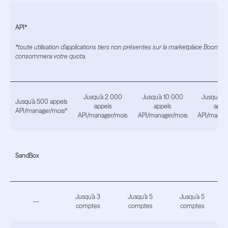
API*
*toute utilisation d'applications tiers non présentes sur la marketplace Boond,
consommera votre quota.
Jusqu’à 2 000
Jusqu’à 10 000
Jusqu’à 
Jusqu'à 500 appels
appels
appels
appe
API/manager/mois*
API/manager/mois
API/manager/mois
API/manag
SandBox
Jusqu'à 3
Jusqu'à 5
Jusqu'à 5
—
comptes
comptes
comptes