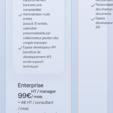
recrutement
(
rapprochement
Personnalisat
bancaire, pré-
des champs 
comptabilité)
documents
Administration multi-
Espace
entités
développeur
(jusqu'à 10 entités,
API
calendrier
personnalisable par
collaborateur, gestion des
congés imposés)
Espace développeur API
(sandbox de
développement API,
accès support
technique)
Enterprise
HT / manager
99€
/ mois
+ 4€ HT / consultant
/ mois