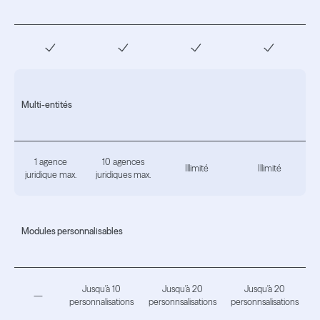
Multi-entités
1 agence
10 agences
Illimité
Illimité
juridique max.
juridiques max.
Modules personnalisables
Jusqu'à 10
Jusqu'à 20
Jusqu'à 20
—
personnalisations
personnsalisations
personnsalisations