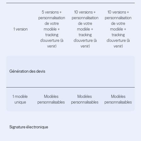
5 versions +
10 versions +
10 versions +
personnalisation
personnalisation
personnalisation
de votre
de votre
de votre
1 version
modèle +
modèle +
modèle +
tracking
tracking
tracking
d'ouverture (à
d'ouverture (à
d'ouverture (à
venir)
venir)
venir)
Génération des devis
1 modèle
Modèles
Modèles
Modèles
unique
personnalisables
personnalisables
personnalisables
Signature électronique