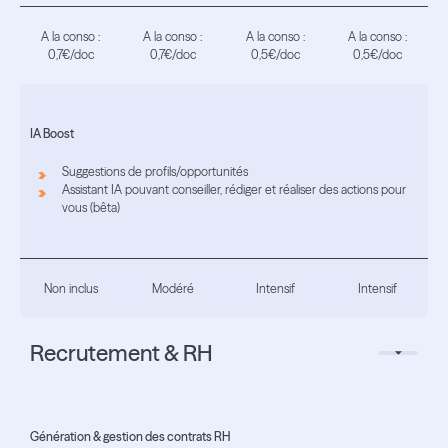
A la conso :
A la conso :
A la conso :
A la conso :
0,7€/doc
0,7€/doc
0,5€/doc
0,5€/doc
IA Boost
Suggestions de profils/opportunités
Assistant IA pouvant conseiller, rédiger et réaliser des actions pour
vous (bêta)
Non inclus
Modéré
Intensif
Intensif
Recrutement & RH
Génération & gestion des contrats RH