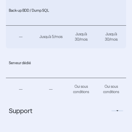
Back-up BDD / Dump SQL
Jusqu'à
Jusqu'à
—
Jusqu'à 5/mois
30/mois
30/mois
Serveur dédié
Oui sous
Oui sous
—
—
conditions
conditions
Support