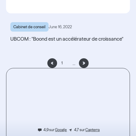
Cabinet de conseil
June 16, 2022
UBCOM : "Boond est un accélérateur de croissance"
Lire l'article
Lire l'article
...
1
2
/
Testez
9
l'expérience.
4,9 sur
Google
4,7 sur
Capterra