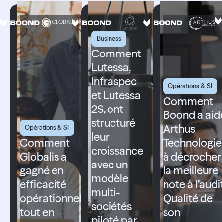
Business
Comment
Lutessa,
Infraspec
Opérations & SI
et Lutessa
Comment
2S, ont
Boond a aid
structuré
Arthus
Opérations & SI
leur
Comment
Technologie
croissance
Globalis a
à décrocher
avec un
gagné en
la meilleure
modèle
efficacité
note à l’audi
multi-
opérationnelle
Qualité de
sociétés
tout en
son
piloté par