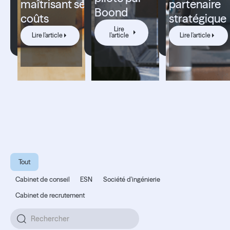
maîtrisant ses
partenaire
Boond
coûts
stratégique
Lire l'article
Lire l'article
Lire
Lire l'artic
Lire l'article
l'article
Lire l'article
Témoignages
clients.
Tout
Cabinet de conseil
ESN
Société d'ingénierie
Cabinet de recrutement