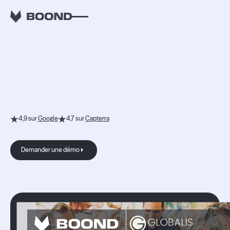
CLIENTS
Ils ont fait un
Boond vers le
succès.
4,9 sur
Google
4,7 sur
Capterra
Demander une démo
Demander une démo