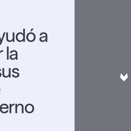
yudó a
 la
sus
e
terno