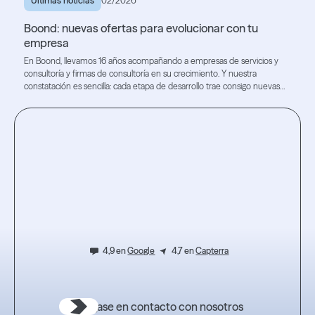
Últimas noticias
02/2026
Boond: nuevas ofertas para evolucionar con tu
empresa
En Boond, llevamos 16 años acompañando a empresas de servicios y
consultoría y firmas de consultoría en su crecimiento. Y nuestra
constatación es sencilla: cada etapa de desarrollo trae consigo nuevas
necesidades.
Lea el artículo
Lea el artículo
Testez
l'expérience.
4,9 en
Google
4,7 en
Capterra
Póngase en contacto con nosotros