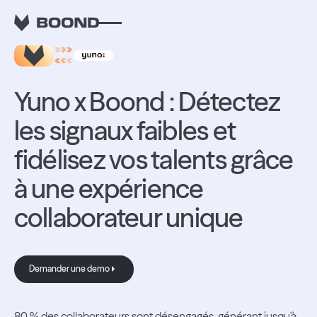
RETOUR AUX INTEGRATIONS
Yuno x Boond : Détectez
les signaux faibles et
fidélisez vos talents grâce
à une expérience
collaborateur unique
Demander une demo
Demander une demo
80 % des collaborateurs sont désengagés, générant jusqu'à