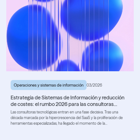
Operaciones y sistemas de información
03/2026
Estrategia de Sistemas de Información y reducción
de costes: el rumbo 2026 para las consultoras
tecnológicas
Las consultoras tecnológicas entran en una fase decisiva. Tras una
década marcada por la hipercrescencia del SaaS y la proliferación de
herramientas especializadas, ha llegado el momento de la
racionalización.
Lea el artículo
Lea el artículo