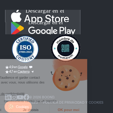
4,9 en
Google
4,7 en
Capterra
© 2026 BOOND.
AVISOS LEGALES
POLÍTICA DE PRIVACIDAD Y COOKIES