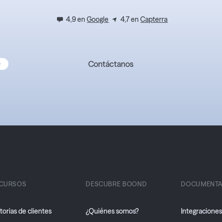
4,9 en
Google
4,7 en
Capterra
Contáctanos
CURSOS
DESCUBRE BOOND
DOCUMENTA
torias de clientes
¿Quiénes somos?
Integracione