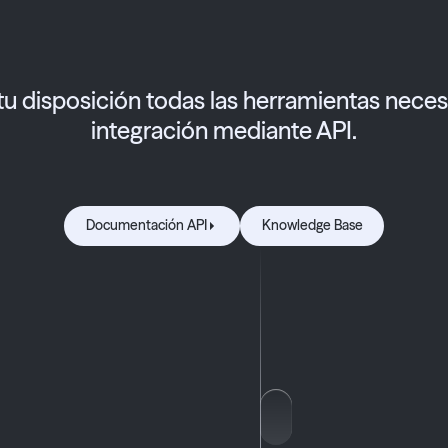
u disposición todas las herramientas necesa
integración mediante API.
Documentación API
Knowledge Base
Documentación API
Knowledge Base
Cumple
cación
Ser
con el