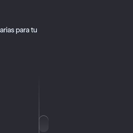
rias para tu
vidores
APIs