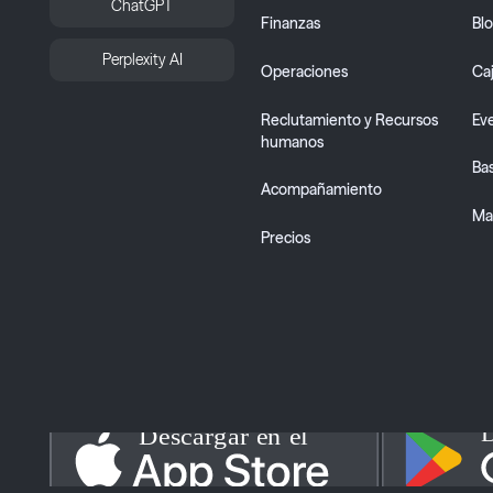
ChatGPT
Finanzas
Bl
Perplexity AI
Operaciones
Ca
Reclutamiento y Recursos
Ev
humanos
Ba
Acompañamiento
Map
Precios