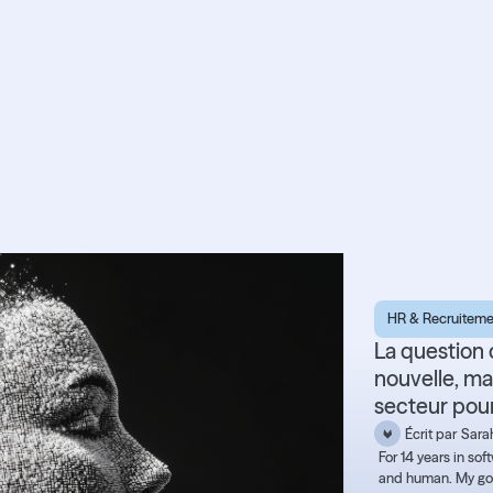
ariale : vers plus
ech
HR & Recruiteme
La question 
nouvelle, ma
secteur pour
Écrit par
Sarah
For 14 years in so
and human. My goal