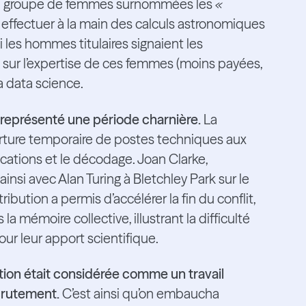
 un groupe de femmes surnommées les
«
effectuer à la main des calculs astronomiques
i les hommes titulaires signaient les
t sur l’expertise de ces femmes (moins payées,
a data science.
représenté une période charnière.
La
rture temporaire de postes techniques aux
tions et le décodage. Joan Clarke,
nsi avec Alan Turing à Bletchley Park sur le
bution a permis d’accélérer la fin du conflit,
la mémoire collective, illustrant la difficulté
r leur apport scientifique.
tion était considérée comme un travail
ecrutement.
C’est ainsi qu’on embaucha