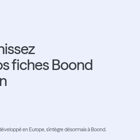
hissez
s fiches Boond
on
 développé en Europe, s'intègre désormais à Boond.