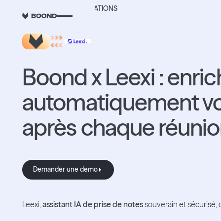
RETOUR AUX INTEGRATIONS
Boond x Leexi : enric
automatiquement vo
après chaque réuni
Demander une demo
Demander une demo
Leexi,
assistant IA de prise de notes
souverain et sécurisé,