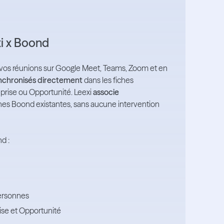
xi x Boond
 vos réunions sur Google Meet, Teams, Zoom et en
nchronisés directement
dans les fiches
prise ou Opportunité. Leexi
associe
iches Boond existantes, sans aucune intervention
d :
personnes
ise et Opportunité