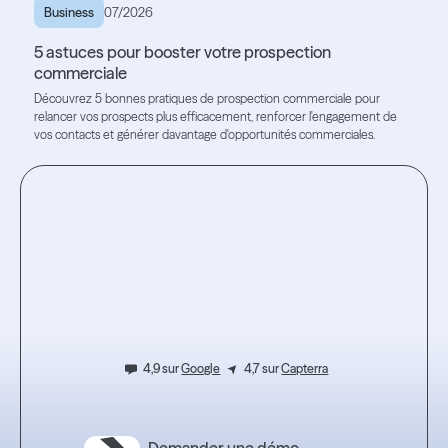
Business
07/2026
5 astuces pour booster votre prospection
commerciale
Découvrez 5 bonnes pratiques de prospection commerciale pour
relancer vos prospects plus efficacement, renforcer l'engagement de
vos contacts et générer davantage d'opportunités commerciales.
Lire l'article
Lire l'article
Testez
l’expérience.
4,9 sur
Google
4,7 sur
Capterra
Demander une démo