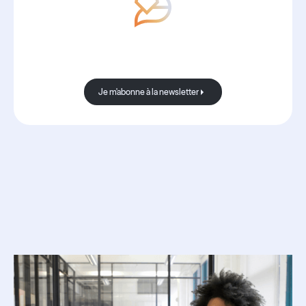
Avec Boond, les nouvelles sont
toujours bonnes.
Je m'abonne à la newsletter
Je m'abonne à la newsletter
Ressources
associées