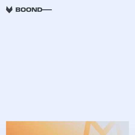
RETOUR
Table ronde de la
communauté Boond
#7 - Former et fidéliser
ses commerciaux en
ESN : comment limiter
l’impact du turnover
sur la performance ?