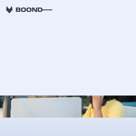
RETOUR
Ingénieur commercial
en ESN : comment
réussir le premier
entretien avec un
prospect ?