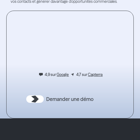
vos contacts et générer davantage d'opportunités commerciales.
Lire l'article
Lire l'article
Testez
l’expérience.
4,9 sur
Google
4,7 sur
Capterra
Demander une démo