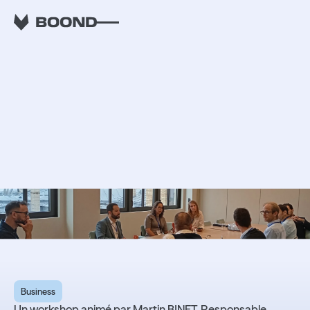
RETOUR
Fidéliser ses
commerciaux :
mission impossible ? -
ESN Connect #3
Business
Un workshop animé par Martin BINET, Responsable