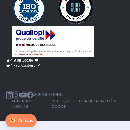
4.9 sur
Google
4.7 sur
Capterra
© 2026 BOOND.
MENTIONS
POLITIQUE DE CONFIDENTIALITÉ &
LÉGALES
COOKIE