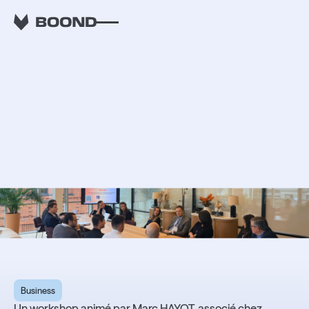
RETOUR
Construire un
développement en
réseau dans les ESN -
ESN Connect #3
Business
Un workshop animé par Marc HAYOT, associé chez