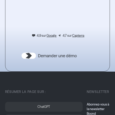
l’expérience.
4,9 sur
Google
4,7 sur
Capterra
Demander une démo
RÉSUMER LA PAGE SUR :
NEWSLETTER
Abonnez-vous à
ChatGPT
la newsletter
Boond