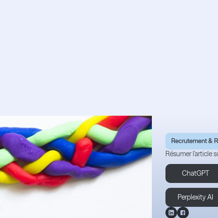
pour réussir l’ int
rateur en ESN, SSI
Recrutement & 
Résumer l'article su
ChatGPT
Perplexity AI