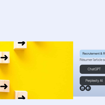
ons de travailler
Recrutement & 
Résumer l'article su
ChatGPT
Perplexity AI