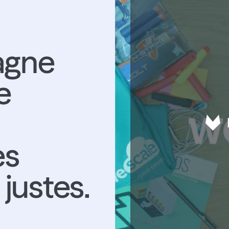
agne
e
es
justes.