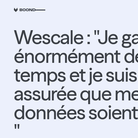
RETOUR
Wescale : "Je g
énormément d
temps et je suis
assurée que m
données soient 
"