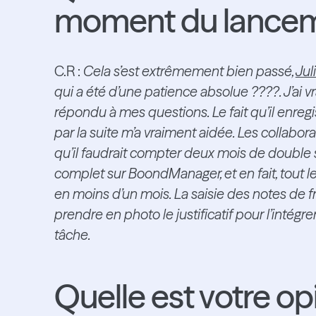
moment du lancem
C.R :
Cela s’est extrêmement bien passé,
Jul
qui a été d’une patience absolue ????. J’ai v
répondu à mes questions. Le fait qu’il enregis
par la suite m’a vraiment aidée. Les collaborat
qu’il faudrait compter deux mois de double sa
complet sur BoondManager, et en fait, tout l
en moins d’un mois. La saisie des notes de fra
prendre en photo le justificatif pour l’intégre
tâche.
Quelle est votre o