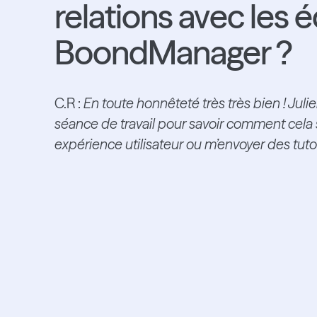
relations avec les 
BoondManager ?
C.R :
En toute honnêteté très très bien ! Jul
séance de travail pour savoir comment cela 
expérience utilisateur ou m’envoyer des tutor
ait un Boo
succès