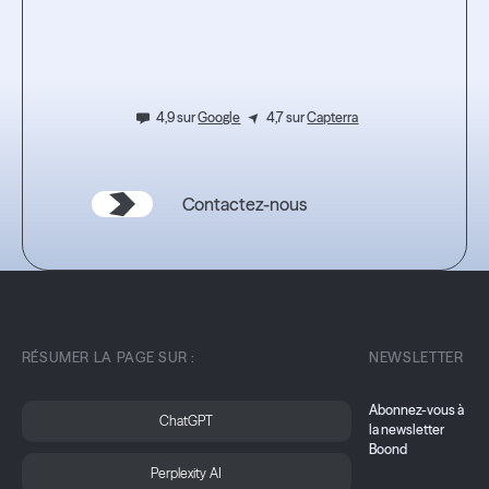
l'expérience.
4,9 sur
Google
4,7 sur
Capterra
Contactez-nous
RÉSUMER LA PAGE SUR :
NEWSLETTER
Abonnez-vous à
ChatGPT
la newsletter
Boond
Perplexity AI