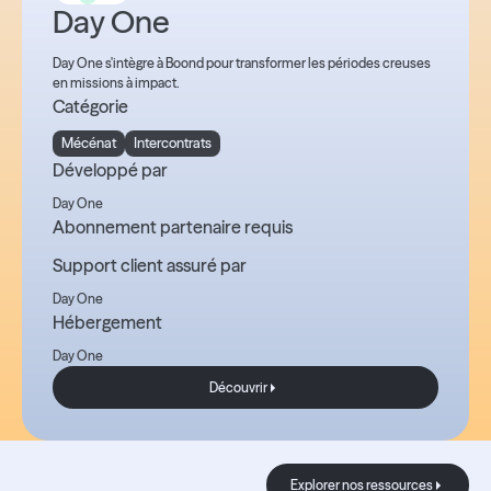
Day One
Day One s'intègre à Boond pour transformer les périodes creuses
en missions à impact.
Catégorie
Mécénat
Intercontrats
Développé par
Day One
Abonnement partenaire requis
Support client assuré par
Day One
Hébergement
Day One
Découvrir
Découvrir
Le Blog
Explorer nos res
Explorer nos ressources