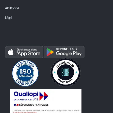
API Boond
Légal