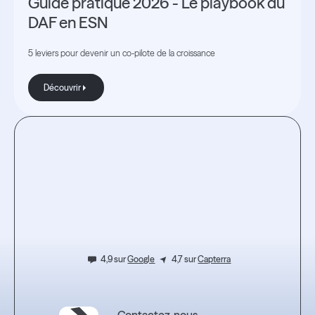
Guide pratique 2026 - Le playbook du
DAF en ESN
5 leviers pour devenir un co-pilote de la croissance
Découvrir
Découvrir
Testez
l'expérience.
4,9 sur
Google
4,7 sur
Capterra
Contactez-nous