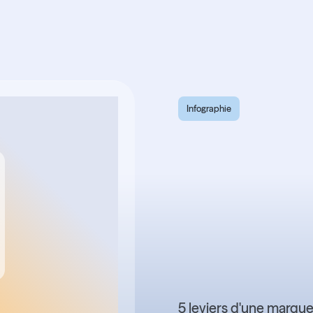
Infographie
Infogra
Commen
et faire 
marque
5 leviers d'une marqu