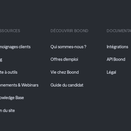
SSOURCES
DÉCOUVRIR BOOND
DOCUMENTA
moignages clients
Qui sommes-nous ?
Intégrations
og
Offres d'emploi
API Boond
te à outils
Vie chez Boond
Légal
ènements & Webinars
Guide du candidat
owledge Base
n du site