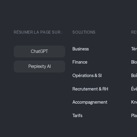
RÉSUMER LA PAGE SUR :
SOLUTIONS
RE
Business
Té
ChatGPT
Finance
Bl
Perplexity AI
Opérations & SI
Boî
Recrutement & RH
Év
Accompagnement
Kn
Tarifs
Pla