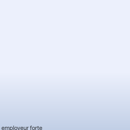
phie 2026 -
t développer
briller sa
 employeur
e employeur forte