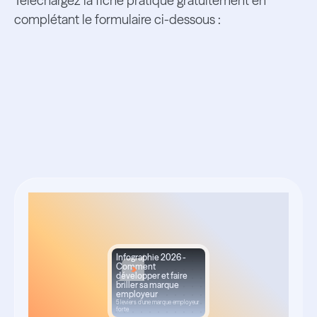
Téléchargez la fiche pratique gratuitement en
complétant le formulaire ci-dessous :
Ressources
associées
Infographie 2026 -
Comment
développer et faire
briller sa marque
employeur
5 leviers d'une marque employeur
forte