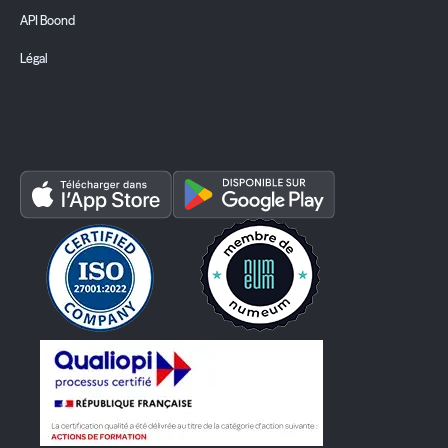
API Boond
Légal