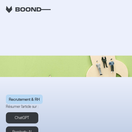
RETOUR
Recruter en ESN : sur
mission ou sur profil ?
Recrutement & RH
Résumer l'article sur :
ChatGPT
Perplexity AI