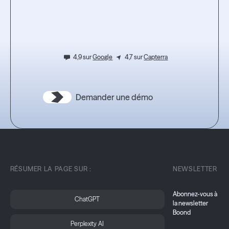
l’expérience.
4,9 sur
Google
4,7 sur
Capterra
Demander une démo
RÉSUMER LA PAGE SUR :
NEWSLETTER
Abonnez-vous à
ChatGPT
la newsletter
Boond
Perplexity AI