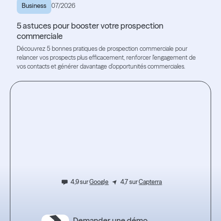
Business
07/2026
5 astuces pour booster votre prospection
commerciale
Découvrez 5 bonnes pratiques de prospection commerciale pour
relancer vos prospects plus efficacement, renforcer l'engagement de
vos contacts et générer davantage d'opportunités commerciales.
Lire l'article
Lire l'article
Testez
l’expérience.
4,9 sur
Google
4,7 sur
Capterra
Demander une démo