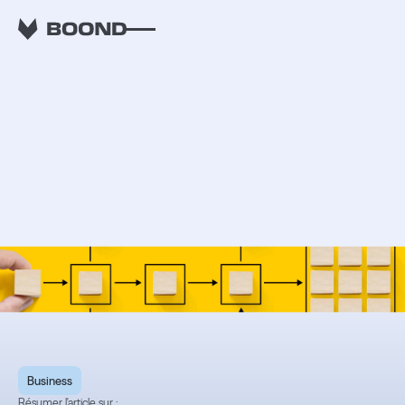
RETOUR
Managers en ESN,
comment bien gérer
les fins de mission de
vos consultants ?
Business
Résumer l'article sur :