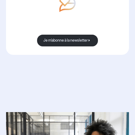
Avec Boond, les nouvelles sont
toujours bonnes.
Je m'abonne à la newsletter
Je m'abonne à la newsletter
Ressources
associées