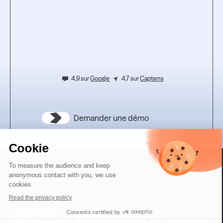
Testez
l’expérience.
4,9 sur
Google
4,7 sur
Capterra
Demander une démo
RÉSUMER LA PAGE SUR :
NEWSLETTER
Abonnez-vous à
ChatGPT
la newsletter