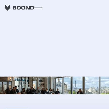
RETOUR
L’IA comme catalyseur
de transformation :
activer l’intelligence
collective dans les
ESN - ESNConnect#4