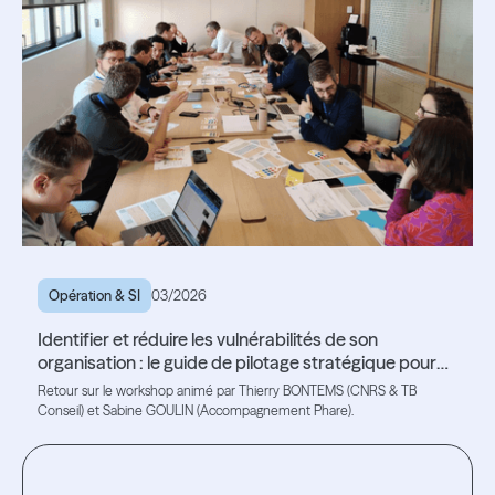
Opération & SI
03/2026
Identifier et réduire les vulnérabilités de son
organisation : le guide de pilotage stratégique pour
les ESN - ESNConnect#4
Retour sur le workshop animé par Thierry BONTEMS (CNRS & TB
Conseil) et Sabine GOULIN (Accompagnement Phare).
Lire l'article
Lire l'article