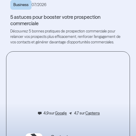
Business
07/2026
5 astuces pour booster votre prospection
commerciale
Découvrez 5 bonnes pratiques de prospection commerciale pour
relancer vos prospects plus efficacement, renforcer l'engagement de
vos contacts et générer davantage d'opportunités commerciales.
Lire l'article
Lire l'article
Testez
l'expérience.
4,9 sur
Google
4,7 sur
Capterra