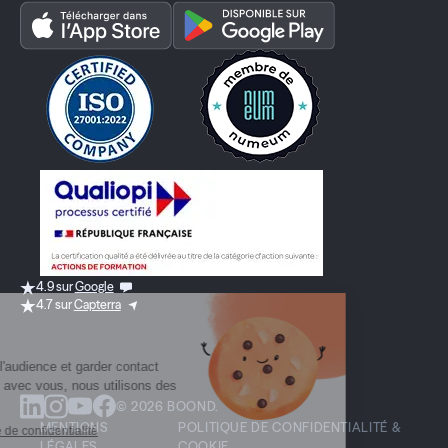
4.9 sur
Google
4.7 sur
Capterra
© 2026 BOOND.
MENTIONS
POLITIQUE DE CONFIDENTIALITÉ &
LÉGALES
COOKIE