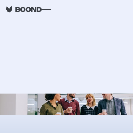
RETOUR
ESN : Quelles
techniques
d'Onboarding pour
mieux accueillir vos
collaborateurs ?