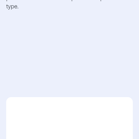
type.
Ils ont fait un
Boond vers le
succès