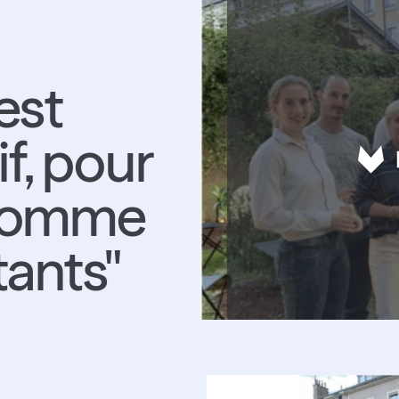
est
if, pour
 comme
tants"