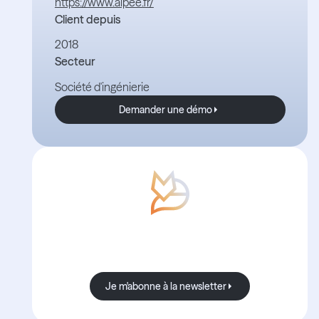
https://www.alpee.fr/
Client depuis
2018
Secteur
Société d'ingénierie
Demander une démo
Demander une démo
Avec Boond, les nouvelles sont
toujours bonnes.
Je m'abonne à la newsletter
Je m'abonne à la newsletter