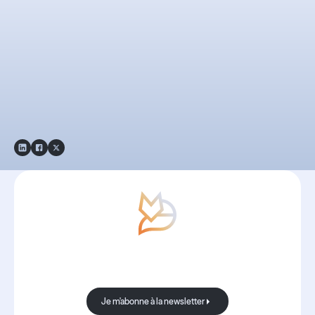
gérer et suivre les
décomptes
d'absences de vos
collaborateurs ?
Avec Boond, les nouvelles sont
toujours bonnes.
Je m'abonne à la newsletter
Je m'abonne à la newsletter