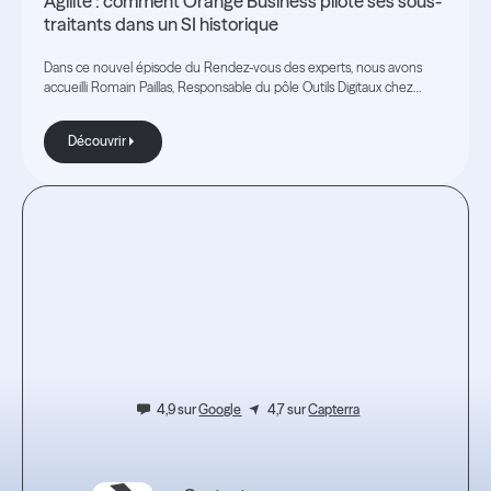
Agilité : comment Orange Business pilote ses sous-
traitants dans un SI historique
Dans ce nouvel épisode du Rendez-vous des experts, nous avons
accueilli Romain Paillas, Responsable du pôle Outils Digitaux chez
Orange Business
Découvrir
Découvrir
Testez
l'expérience.
4,9 sur
Google
4,7 sur
Capterra