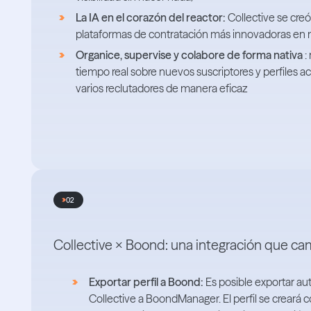
La IA en el corazón del reactor:
Collective se creó
plataformas de contratación más innovadoras en 
Organice, supervise y colabore de forma nativa
:
tiempo real sobre nuevos suscriptores y perfiles a
varios reclutadores de manera eficaz
02
Collective × Boond: una integración que cam
Exportar perfil a Boond:
Es posible exportar a
Collective a BoondManager. El perfil se creará 