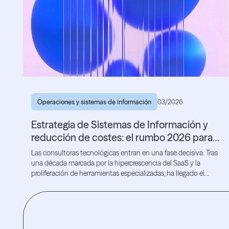
Operaciones y sistemas de información
03/2026
Estrategia de Sistemas de Información y
reducción de costes: el rumbo 2026 para
las consultoras tecnológicas
Las consultoras tecnológicas entran en una fase decisiva. Tras
una década marcada por la hipercrescencia del SaaS y la
proliferación de herramientas especializadas, ha llegado el
momento de la racionalización.
Lea el artículo
Lea el artículo