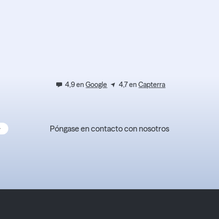
ez l'expéri
4,9 en
Google
4,7 en
Capterra
Póngase en contacto con nosotros