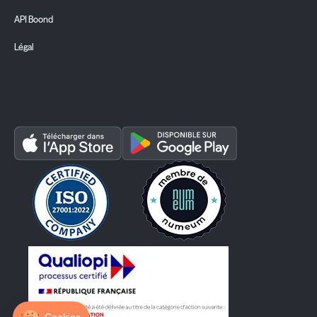
API Boond
Légal