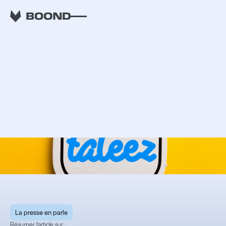
RETOUR
Pas de full remote
sans une culture
d’entreprise forte -
Taleez
La presse en parle
Résumer l'article sur :