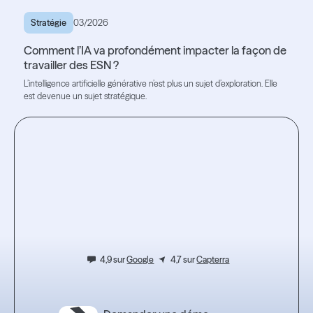
Stratégie
03/2026
Comment l’IA va profondément impacter la façon de
travailler des ESN ?
L’intelligence artificielle générative n’est plus un sujet d’exploration. Elle
est devenue un sujet stratégique.
Lire l'article
Lire l'article
Testez
l’expérience.
4,9 sur
Google
4,7 sur
Capterra