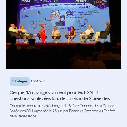
Stratégie
07/2026
Ce que l'IA change vraiment pour les ESN : 4
questions soulevées lors de La Grande Soirée des
ESN
Cet article s'appuie sur les échanges du Before Connect de La Grande
Soirée des ESN, organisée le 25 juin par Boond et Opteamis au Théâtre
de la Renaissance.