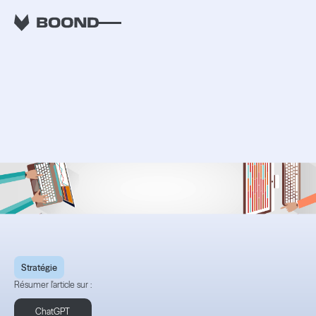
RETOUR
Appliquez les secrets
des OKRs de Google à
votre ESN
Stratégie
Résumer l'article sur :
ChatGPT