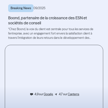
Breaking News
09/2025
Boond, partenaire de la croissance des ESN et
sociétés de conseil
“Chez Boond, la voix du client est centrale pour tous les services de
l'entreprise, avec un engagement fort envers la satisfaction client à
travers l'intégration de leurs retours dans le développement des
fonctionnalités et le recrutement de profils de haut niveau”.
Lire l'article
Lire l'article
Testez
l’expérience.
4,9 sur
Google
4,7 sur
Capterra