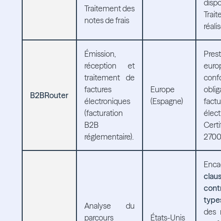
dispo
Traitement des
Trai
notes de frais
réali
Émission,
Prest
réception et
euro
traitement de
con
factures
Europe
obli
B2BRouter
électroniques
(Espagne)
factu
(facturation
élect
B2B
Cer
réglementaire).
2700
Enca
clau
cont
type
Analyse du
des 
parcours
États-Unis