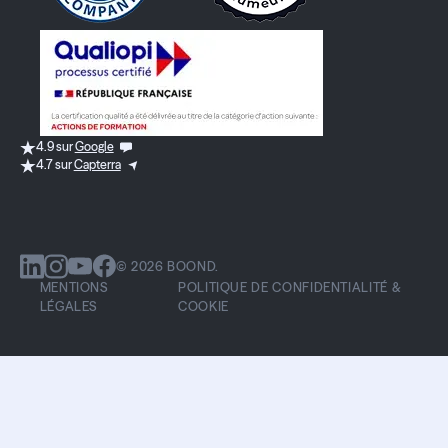
4.9 sur
Google
4.7 sur
Capterra
© 2026 BOOND.
MENTIONS
POLITIQUE DE CONFIDENTIALITÉ &
LÉGALES
COOKIE