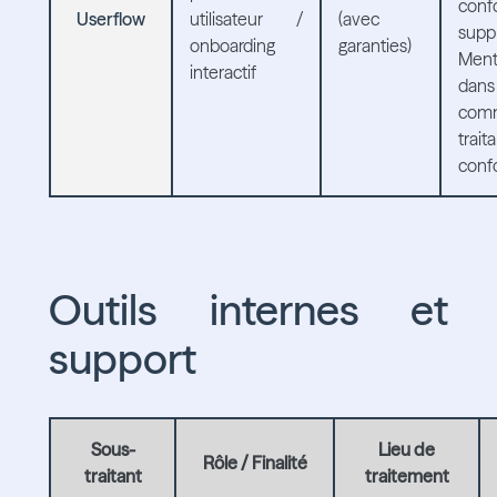
conf
Userflow
utilisateur /
(avec
supp
onboarding
garanties)
Ment
interactif
dan
com
trai
conf
Outils internes et
support
Sous-
Lieu de
Rôle / Finalité
traitant
traitement