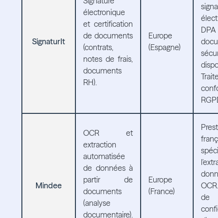
Signature
signa
électronique
élect
et certification
D
de documents
Europe
SignaturIt
docu
(contrats,
(Espagne)
sécur
notes de frais,
dispo
documents
Trai
RH).
con
RGP
Prest
OCR et
franç
extraction
spéc
automatisée
l'ex
de données à
don
partir de
Europe
Mindee
OCR.
documents
(France)
de
(analyse
confi
documentaire).