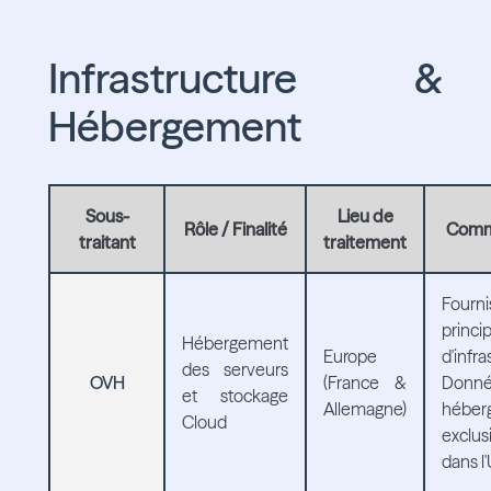
Infrastructure &
Hébergement
Sous-
Lieu de
Rôle / Finalité
Comm
traitant
traitement
Fourni
princip
Hébergement
Europe
d'infra
des serveurs
OVH
(France &
Donné
et stockage
Allemagne)
héber
Cloud
exclu
dans l'