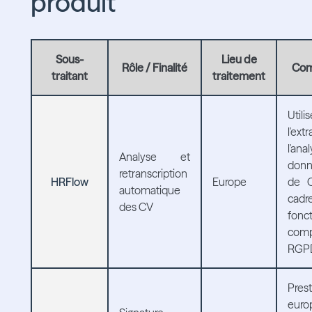
produit
Sous-
Lieu de
Rôle / Finalité
Com
traitant
traitement
Uti
l'ex
l'a
Analyse et
donn
retranscription
HRFlow
Europe
de C
automatique
ca
des CV
fonct
comp
RGP
Prest
eur