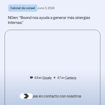
Cabinet de conseil
June 3, 2024
NGen: “Boond nos ayuda a generar más sinergias
internas.”
Lire l'article
Lire l'article
Testez
l'expérience.
4,9 en
Google
4,7 en
Capterra
Póngase en contacto con nosotros