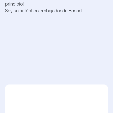
principio!
Soy un auténtico embajador de Boond.
Ils ont fait un
Boond vers le
succès