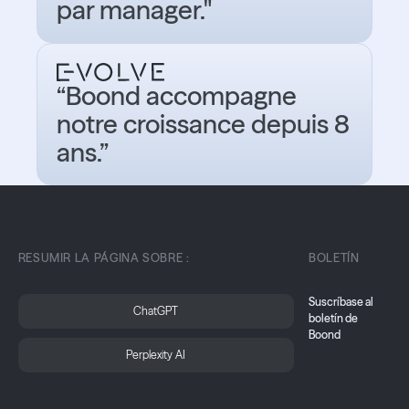
par manager."
“Boond accompagne
notre croissance depuis 8
ans.”
RESUMIR LA PÁGINA SOBRE :
BOLETÍN
Suscríbase al
ChatGPT
boletín de
Boond
Perplexity AI