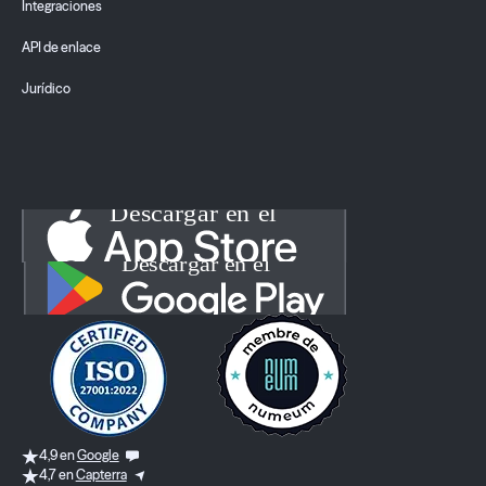
Integraciones
API de enlace
Jurídico
4,9 en
Google
4,7 en
Capterra