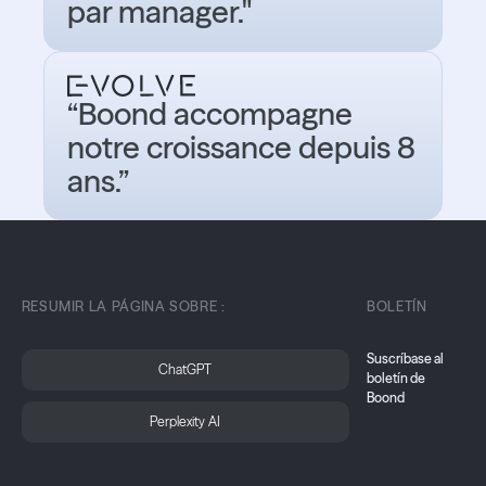
par manager."
“Boond accompagne
notre croissance depuis 8
ans.”
RESUMIR LA PÁGINA SOBRE :
BOLETÍN
Suscríbase al
ChatGPT
boletín de
Boond
Perplexity AI