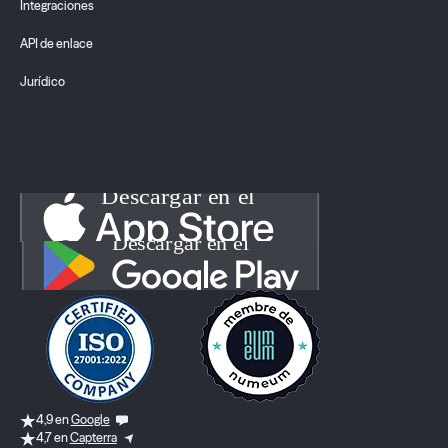
Integraciones
API de enlace
Jurídico
4,9 en
Google
4,7 en
Capterra