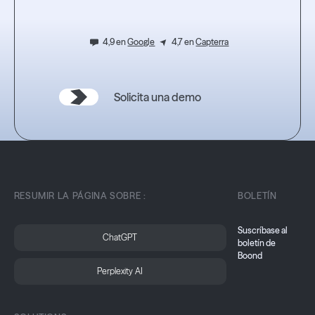
4,9 en
Google
4,7 en
Capterra
Solicita una demo
RESUMIR LA PÁGINA SOBRE :
BOLETÍN
Suscríbase al
ChatGPT
boletín de
Boond
Perplexity AI