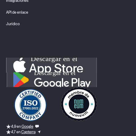
Integraciones
API de enlace
Jurídico
4,9 en
Google
4,7 en
Capterra