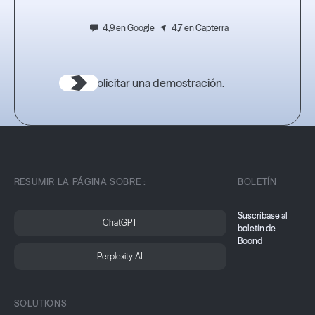
4,9 en
Google
4,7 en
Capterra
Solicitar una demostración.
RESUMIR LA PÁGINA SOBRE :
BOLETÍN
Suscríbase al
ChatGPT
boletín de
Boond
Perplexity AI
SOLUTIONS