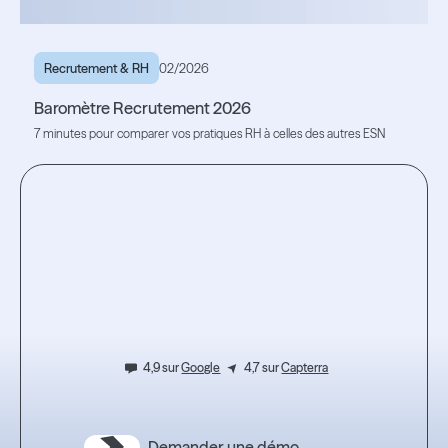
Recrutement & RH
02/2026
Baromètre Recrutement 2026
7 minutes pour comparer vos pratiques RH à celles des autres ESN
Lire l'article
Lire l'article
Testez
l’expérience.
4,9 sur
Google
4,7 sur
Capterra
Demander une démo