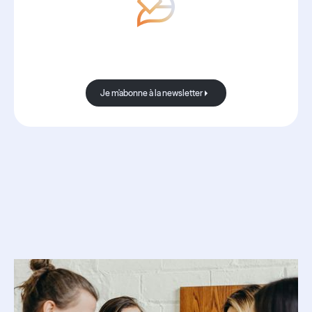
Avec Boond, les nouvelles sont
toujours bonnes.
Je m'abonne à la newsletter
Je m'abonne à la newsletter
Ressources
associées